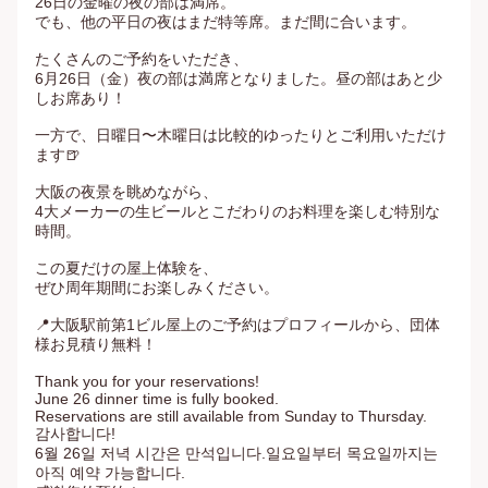
26日の金曜の夜の部は満席。

でも、他の平日の夜はまだ特等席。まだ間に合います。

たくさんのご予約をいただき、

6月26日（金）夜の部は満席となりました。昼の部はあと少
しお席あり！

一方で、日曜日〜木曜日は比較的ゆったりとご利用いただけ
ます🍺

大阪の夜景を眺めながら、

4大メーカーの生ビールとこだわりのお料理を楽しむ特別な
時間。

この夏だけの屋上体験を、

ぜひ周年期間にお楽しみください。

📍大阪駅前第1ビル屋上のご予約はプロフィールから、団体
様お見積り無料！

Thank you for your reservations!

June 26 dinner time is fully booked.

Reservations are still available from Sunday to Thursday.

감사합니다!

6월 26일 저녁 시간은 만석입니다.일요일부터 목요일까지는 
아직 예약 가능합니다.
