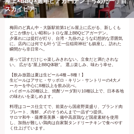
屋上×BBQ×通年ビアガーデン｜うめだ一丁目
スカイビア
梅田のど真ん中・大阪駅前第1ビル屋上に広がる、新しくも
どこか懐かしい昭和レトロな屋上BBQビアガーデン。

夕暮れには提灯が灯り、台湾・九份のような幻想的な雰囲気
に。店内には何でも叶う“正一位稲荷神社”も鎮座し、訪れた
瞬間から非日常へ。

座って話すだけじゃ楽しみきれない。立食だと満たされな
い。 広がる“屋上BBQ体験”。 選ぶ楽しみ、味わう幸せ。

【飲み放題は夏は生ビール4種→8種！】

生ビールはアサヒ・サッポロ・キリン・サントリーの4大メ
ーカーを中心に8種以上を飲み比べ。

ハイボール20種以上、焼酎ソーダ割り10種以上で、日本各地
の味わいを楽しめます。

料理はコース仕立てで、前菜から国産野菜盛り、ブランド肉
プレート、海鮮、〆のそうめんまで一品ずつ提供。

サロマ和牛・薩摩茶美豚・備中高原鶏など国産素材を使用
し、加熱が難しい鶏肉は自家製タンドリーチキンで食べやす
く仕上げています。
