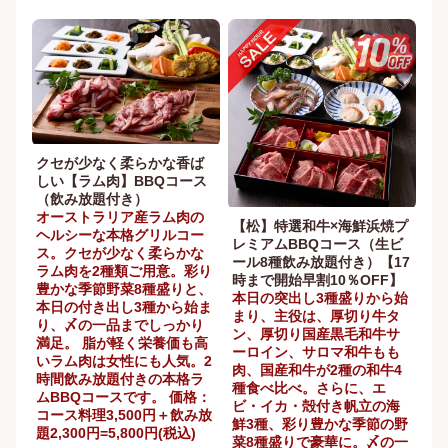
クセが少なく柔らかな香ば
しい【ラム肉】BBQコース
（飲み放題付き）
オーストラリア産ラム肉の
【松】特選和牛×海鮮浜焼プ
ヘルシーな本格グリルコー
レミアムBBQコース（生ビ
ス。クセが少なく柔らかな
ール8種飲み放題付き）【17
ラム肉を2種類ご用意。彩り
時まで開始早割10％OFF】
豊かな季節野菜8種盛りと、
本日の突出し3種盛りから始
本日の付き出し3種から始ま
まり、主役は、厚切り牛タ
り、〆の一品までしっかり
ン、厚切り国産黒毛和牛サ
満足。 脂が軽く栄養価も高
ーロイン、サロマ和牛もも
いラム肉は女性にも人気。2
肉、国産和牛が2種の和牛4
時間飲み放題付きの本格ラ
種食べ比べ。さらに、エ
ムBBQコースです。 価格：
ビ・イカ・殻付き帆立の海
コース料理3,500円＋飲み放
鮮3種、彩り豊かな季節の野
題2,300円=5,800円(税込)
菜8種盛りで豪華に。〆の一