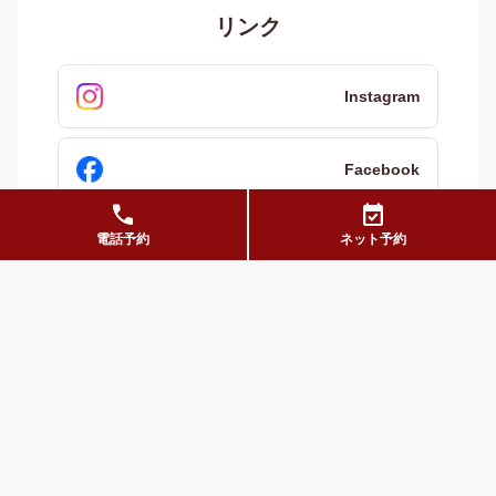
リンク
Instagram
Facebook
call
event_available
電話予約
ネット予約
X
食べログ
HOT PEPPER グルメ
ぐるなび