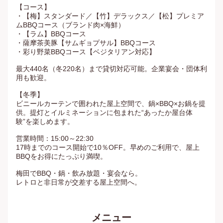
【コース】

・【梅】スタンダード／【竹】デラックス／【松】プレミア
ムBBQコース（ブランド肉×海鮮）

・【ラム】BBQコース

・薩摩茶美豚【サムギョプサル】BBQコース

・彩り野菜BBQコース【ベジタリアン対応】

最大440名（冬220名）まで貸切対応可能。企業宴会・団体利
用も歓迎。

【冬季】

ビニールカーテンで囲われた屋上空間で、鍋×BBQ×お鍋を提
供。提灯とイルミネーションに包まれた“あったか屋台体
験”を楽しめます。

営業時間：15:00～22:30

17時までのコース開始で10％OFF。早めのご利用で、屋上
BBQをお得にたっぷり満喫。

梅田でBBQ・鍋・飲み放題・宴会なら。

レトロと非日常が交差する屋上空間へ。
メニュー