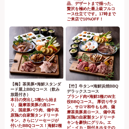
品、デザートまで揃った、
贅沢を極めた最上級フルコ
ース仕立てです。17時まで
ご来店で10%OFF！
【梅】茶美豚×海鮮スタンダ
【竹】牛タン×海鮮浜焼BBQ
ード屋上BBQコース（飲み
デラックスコース
放題付き）
ブランド肉×海鮮3種のW主
本日の突出し3種から始ま
役BBQコース。 厚切り牛タ
り、薩摩茶美豚の肩ロー
ン、サロマ和牛もも肉、薩
ス、国産豚バラ肉、備中高
摩茶美豚肩ロース、備中高
原鶏の自家製タンドリーチ
原鶏の自家製タンドリーチ
キン、さらにソーセージが
キンを豪快にグリル。エ
付いたBBQコース！海鮮2種
ビ・イカ・殻付きホタテの