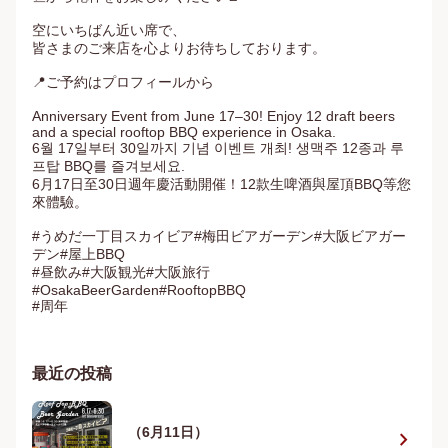
空にいちばん近い席で、

皆さまのご来店を心よりお待ちしております。

📍ご予約はプロフィールから

Anniversary Event from June 17–30! Enjoy 12 draft beers 
and a special rooftop BBQ experience in Osaka.

6월 17일부터 30일까지 기념 이벤트 개최! 생맥주 12종과 루
프탑 BBQ를 즐겨보세요.

6月17日至30日週年慶活動開催！12款生啤酒與屋頂BBQ等您
來體驗。

#うめだ一丁目スカイビア#梅田ビアガーデン#大阪ビアガー
デン#屋上BBQ

#昼飲み#大阪観光#大阪旅行

#OsakaBeerGarden#RooftopBBQ

#周年
最近の投稿
（6月11日）
chevron_right