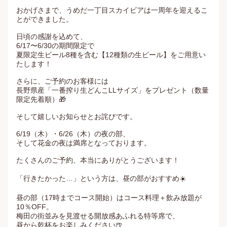
おかげさまで、うめだ一丁目スカイビアは一周年を迎えるこ
とができました。

日頃の感謝を込めて、

6/17〜6/30の期間限定で

夏限定生ビール8種を含む【12種類の生ビール】をご用意い
たします！

さらに、ご予約のお客様には

長野県産「一番搾り生どんこLLサイズ」をプレゼント（数量
限定先着順）🎁

そして嬉しいお知らせとお詫びです。

6/19（木）・6/26（木）の夜の部、

そして花金の夜は満席となっております。

たくさんのご予約、本当にありがとうございます！

「行きたかった…」という方は、昼の部がおすすめ☀️

昼の部（17時までコース開始）はコース料理＋飲み放題が
10％OFF。

梅田の街並みを見渡せる開放感あふれる特等席で、

昼から乾杯をお楽しみください🍺
