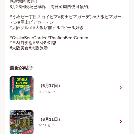
感谢您的预约！

6月26日晚场已满席。周日至周四仍可预约。

#うめだ一丁目スカイビア#梅田ビアガーデン#大阪ビアガー
デン#屋上ビアガーデン

#大阪グルメ#大阪駅前ビル#ビール好き

#OsakaBeerGarden#RooftopBeerGarden

#오사카맛집#오사카여행

#大阪美食#大阪旅游
最近的帖子
（6月17日）
chevron_right
2026-6-17
（6月11日）
chevron_right
2026-6-11