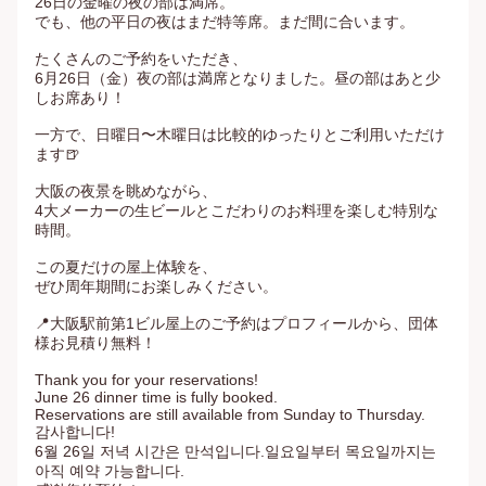
26日の金曜の夜の部は満席。

でも、他の平日の夜はまだ特等席。まだ間に合います。

たくさんのご予約をいただき、

6月26日（金）夜の部は満席となりました。昼の部はあと少
しお席あり！

一方で、日曜日〜木曜日は比較的ゆったりとご利用いただけ
ます🍺

大阪の夜景を眺めながら、

4大メーカーの生ビールとこだわりのお料理を楽しむ特別な
時間。

この夏だけの屋上体験を、

ぜひ周年期間にお楽しみください。

📍大阪駅前第1ビル屋上のご予約はプロフィールから、団体
様お見積り無料！

Thank you for your reservations!

June 26 dinner time is fully booked.

Reservations are still available from Sunday to Thursday.

감사합니다!

6월 26일 저녁 시간은 만석입니다.일요일부터 목요일까지는 
아직 예약 가능합니다.
