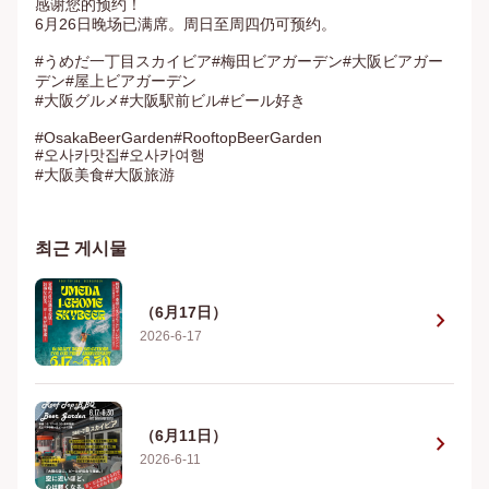
感谢您的预约！

6月26日晚场已满席。周日至周四仍可预约。

#うめだ一丁目スカイビア#梅田ビアガーデン#大阪ビアガー
デン#屋上ビアガーデン

#大阪グルメ#大阪駅前ビル#ビール好き

#OsakaBeerGarden#RooftopBeerGarden

#오사카맛집#오사카여행

#大阪美食#大阪旅游
최근 게시물
（6月17日）
chevron_right
2026-6-17
（6月11日）
chevron_right
2026-6-11