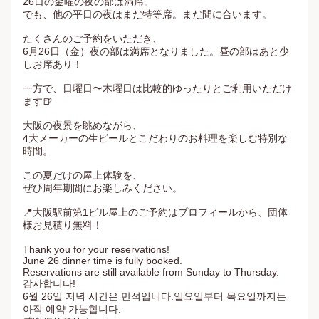
26日の金曜の夜の部は満席。

でも、他の平日の夜はまだ特等席。まだ間に合います。

たくさんのご予約をいただき、

6月26日（金）夜の部は満席となりました。昼の部はあと少
しお席あり！

一方で、日曜日〜木曜日は比較的ゆったりとご利用いただけ
ます🍺

大阪の夜景を眺めながら、

4大メーカーの生ビールとこだわりのお料理を楽しむ特別な
時間。

この夏だけの屋上体験を、

ぜひ周年期間にお楽しみください。

📍大阪駅前第1ビル屋上のご予約はプロフィールから、団体
様お見積り無料！

Thank you for your reservations!

June 26 dinner time is fully booked.

Reservations are still available from Sunday to Thursday.

감사합니다!

6월 26일 저녁 시간은 만석입니다.일요일부터 목요일까지는 
아직 예약 가능합니다.
