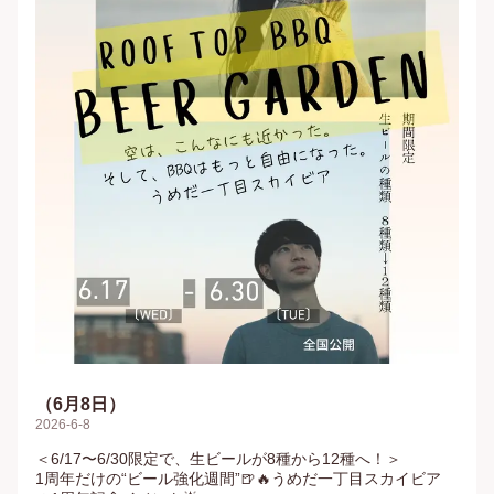
（6月8日）
2026-6-8
＜6/17〜6/30限定で、生ビールが8種から12種へ！＞

1周年だけの“ビール強化週間”🍺🔥うめだ一丁目スカイビア 