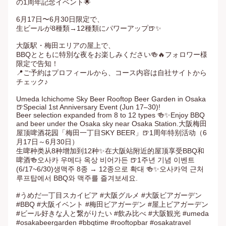
の1周年記念イベント🌟

6月17日〜6月30日限定で、

生ビールが8種類→12種類にパワーアップ🍺✨

大阪駅・梅田エリアの屋上で、

BBQとともに特別な夜をお楽しみください🍻🔥フォロワー様
限定で告知！

📍ご予約はプロフィールから、コース内容は自社サイトから
チェック♪

Umeda Ichichome Sky Beer Rooftop Beer Garden in Osaka 
🍺Special 1st Anniversary Event (Jun 17–30)!

Beer selection expanded from 8 to 12 types 🍻✨Enjoy BBQ 
and beer under the Osaka sky near Osaka Station.大阪梅田
屋顶啤酒花园「梅田一丁目SKY BEER」🍺1周年特别活动（6
月17日～6月30日）

生啤种类从8种增加到12种✨在大阪站附近的屋顶享受BBQ和
啤酒🍻오사카 우메다 옥상 비어가든 🍺1주년 기념 이벤트 
(6/17~6/30)생맥주 8종 → 12종으로 확대 🍻✨오사카역 근처 
루프탑에서 BBQ와 맥주를 즐겨보세요.

#うめだ一丁目スカイビア #大阪グルメ #大阪ビアガーデン 
#BBQ #大阪イベント #梅田ビアガーデン #屋上ビアガーデン 
#ビール好きな人と繋がりたい #飲み比べ #大阪観光 #umeda 
#osakabeergarden #bbqtime #rooftopbar #osakatravel