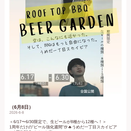
（6月8日）
2026-6-8
＜6/17〜6/30限定で、生ビールが8種から12種へ！＞

1周年だけの“ビール強化週間”🍺🔥うめだ一丁目スカイビア 