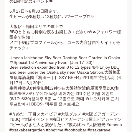
の1周年記念イベント🌟

6月17日〜6月30日限定で、

生ビールが8種類→12種類にパワーアップ🍺✨

大阪駅・梅田エリアの屋上で、

BBQとともに特別な夜をお楽しみください🍻🔥フォロワー様
限定で告知！

📍ご予約はプロフィールから、コース内容は自社サイトから
チェック♪

Umeda Ichichome Sky Beer Rooftop Beer Garden in Osaka 
🍺Special 1st Anniversary Event (Jun 17–30)!

Beer selection expanded from 8 to 12 types 🍻✨Enjoy BBQ 
and beer under the Osaka sky near Osaka Station.大阪梅田
屋顶啤酒花园「梅田一丁目SKY BEER」🍺1周年特别活动（6
月17日～6月30日）

生啤种类从8种增加到12种✨在大阪站附近的屋顶享受BBQ和
啤酒🍻오사카 우메다 옥상 비어가든 🍺1주년 기념 이벤트 
(6/17~6/30)생맥주 8종 → 12종으로 확대 🍻✨오사카역 근처 
루프탑에서 BBQ와 맥주를 즐겨보세요.

#うめだ一丁目スカイビア #大阪グルメ #大阪ビアガーデン 
#BBQ #大阪イベント #梅田ビアガーデン #屋上ビアガーデン 
#ビール好きな人と繋がりたい #飲み比べ #大阪観光 #umeda 
#osakabeergarden #bbqtime #rooftopbar #osakatravel