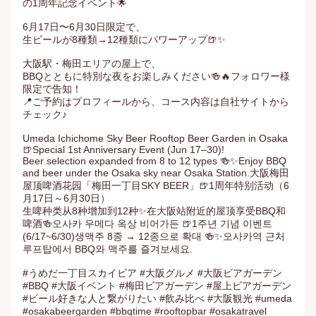
の1周年記念イベント🌟

6月17日〜6月30日限定で、

生ビールが8種類→12種類にパワーアップ🍺✨

大阪駅・梅田エリアの屋上で、

BBQとともに特別な夜をお楽しみください🍻🔥フォロワー様
限定で告知！

📍ご予約はプロフィールから、コース内容は自社サイトから
チェック♪

Umeda Ichichome Sky Beer Rooftop Beer Garden in Osaka 
🍺Special 1st Anniversary Event (Jun 17–30)!

Beer selection expanded from 8 to 12 types 🍻✨Enjoy BBQ 
and beer under the Osaka sky near Osaka Station.大阪梅田
屋顶啤酒花园「梅田一丁目SKY BEER」🍺1周年特别活动（6
月17日～6月30日）

生啤种类从8种增加到12种✨在大阪站附近的屋顶享受BBQ和
啤酒🍻오사카 우메다 옥상 비어가든 🍺1주년 기념 이벤트 
(6/17~6/30)생맥주 8종 → 12종으로 확대 🍻✨오사카역 근처 
루프탑에서 BBQ와 맥주를 즐겨보세요.

#うめだ一丁目スカイビア #大阪グルメ #大阪ビアガーデン 
#BBQ #大阪イベント #梅田ビアガーデン #屋上ビアガーデン 
#ビール好きな人と繋がりたい #飲み比べ #大阪観光 #umeda 
#osakabeergarden #bbqtime #rooftopbar #osakatravel