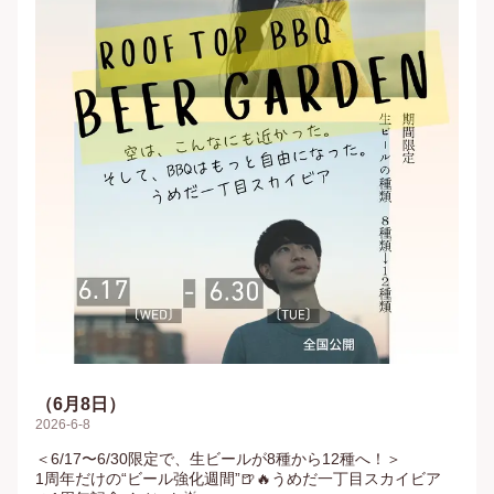
（6月8日）
2026-6-8
＜6/17〜6/30限定で、生ビールが8種から12種へ！＞

1周年だけの“ビール強化週間”🍺🔥うめだ一丁目スカイビア 