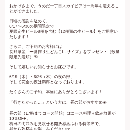
おかげさまで、うめだ一丁目スカイビアは一周年を迎えるこ
とができました。

日頃の感謝を込めて、

6/17〜6/30の期間限定で

夏限定生ビール8種を含む【12種類の生ビール】をご用意い
たします！

さらに、ご予約のお客様には

長野県産「一番搾り生どんこLLサイズ」をプレゼント（数量
限定先着順）🎁

そして嬉しいお知らせとお詫びです。

6/19（木）・6/26（木）の夜の部、

そして花金の夜は満席となっております。

たくさんのご予約、本当にありがとうございます！

「行きたかった…」という方は、昼の部がおすすめ☀️

昼の部（17時までコース開始）はコース料理＋飲み放題が
10％OFF。

梅田の街並みを見渡せる開放感あふれる特等席で、

昼から乾杯をお楽しみください🍺
