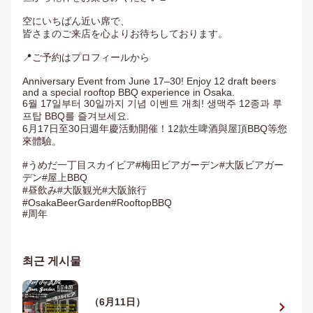
空にいちばん近い席で、

皆さまのご来店を心よりお待ちしております。

📍ご予約はプロフィールから

Anniversary Event from June 17–30! Enjoy 12 draft beers 
and a special rooftop BBQ experience in Osaka.

6월 17일부터 30일까지 기념 이벤트 개최! 생맥주 12종과 루
프탑 BBQ를 즐겨보세요.

6月17日至30日週年慶活動開催！12款生啤酒與屋頂BBQ等您
來體驗。

#うめだ一丁目スカイビア#梅田ビアガーデン#大阪ビアガー
デン#屋上BBQ

#昼飲み#大阪観光#大阪旅行

#OsakaBeerGarden#RooftopBBQ

#周年
최근 게시물
（6月11日）
chevron_right