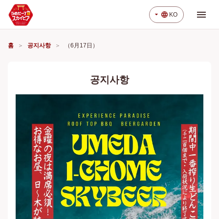
menu
arrow_drop_down
language
KO
홈
공지사항
（6月17日）
공지사항