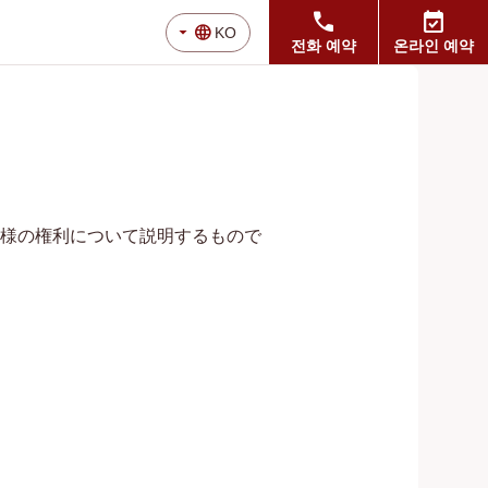
call
event_available
arrow_drop_down
language
KO
전화 예약
온라인 예약
様の権利について説明するもので