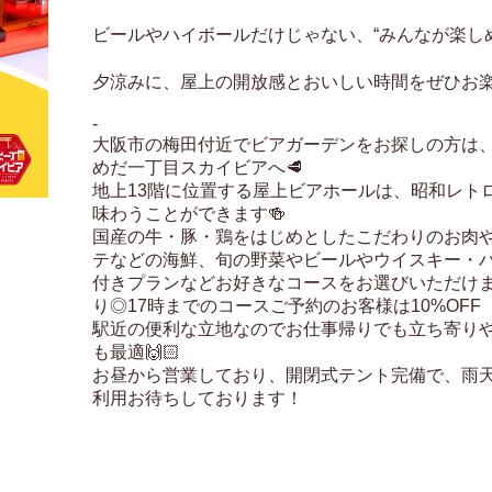
ビールやハイボールだけじゃない、“みんなが楽しめる
夕涼みに、屋上の開放感とおいしい時間をぜひお楽し
-

大阪市の梅田付近でビアガーデンをお探しの方は
めだ一丁目スカイビアへ🥩

地上13階に位置する屋上ビアホールは、昭和レト
味わうことができます🍻

国産の牛・豚・鶏をはじめとしたこだわりのお肉
テなどの海鮮、旬の野菜やビールやウイスキー・
付きプランなどお好きなコースをお選びいただけ
り◎17時までのコースご予約のお客様は10%OFF

駅近の便利な立地なのでお仕事帰りでも立ち寄り
も最適🙌🏻

お昼から営業しており、開閉式テント完備で、雨
利用お待ちしております！