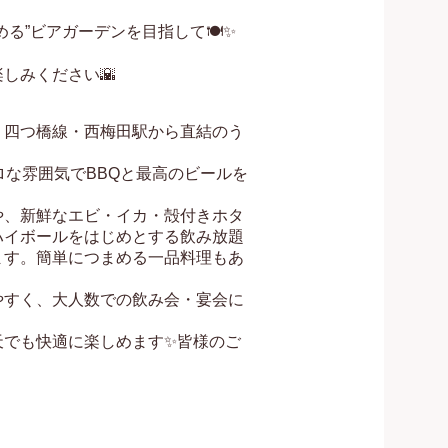
”ビアガーデンを目指して🍽️✨

みください🌇

、四つ橋線・西梅田駅から直結のう
ロな雰囲気でBBQと最高のビールを
や、新鮮なエビ・イカ・殻付きホタ
ハイボールをはじめとする飲み放題
ます。簡単につまめる一品料理もあ
やすく、大人数での飲み会・宴会に
天でも快適に楽しめます✨皆様のご