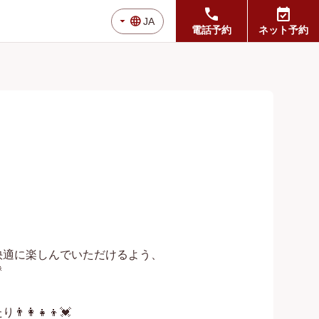
call
event_available
arrow_drop_down
language
JA
電話予約
ネット予約
適に楽しんでいただけるよう、



‍👧‍👦💓
