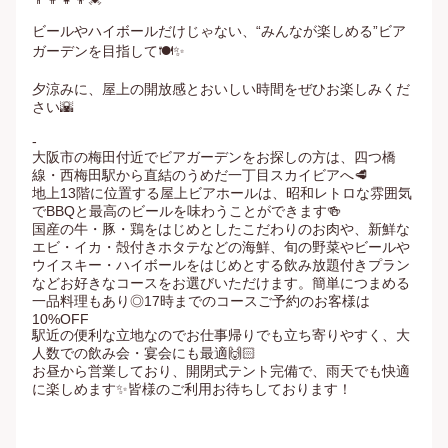
ビールやハイボールだけじゃない、“みんなが楽しめる”ビア
ガーデンを目指して🍽️✨

夕涼みに、屋上の開放感とおいしい時間をぜひお楽しみくだ
さい🌇

-

大阪市の梅田付近でビアガーデンをお探しの方は、四つ橋
線・西梅田駅から直結のうめだ一丁目スカイビアへ🥩

地上13階に位置する屋上ビアホールは、昭和レトロな雰囲気
でBBQと最高のビールを味わうことができます🍻

国産の牛・豚・鶏をはじめとしたこだわりのお肉や、新鮮な
エビ・イカ・殻付きホタテなどの海鮮、旬の野菜やビールや
ウイスキー・ハイボールをはじめとする飲み放題付きプラン
などお好きなコースをお選びいただけます。簡単につまめる
一品料理もあり◎17時までのコースご予約のお客様は
10%OFF

駅近の便利な立地なのでお仕事帰りでも立ち寄りやすく、大
人数での飲み会・宴会にも最適🙌🏻

お昼から営業しており、開閉式テント完備で、雨天でも快適
に楽しめます✨皆様のご利用お待ちしております！