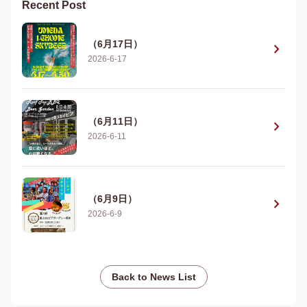
Recent Post
（6月17日）
chevron_right
2026-6-17
（6月11日）
chevron_right
2026-6-11
（6月9日）
chevron_right
2026-6-9
Back to News List