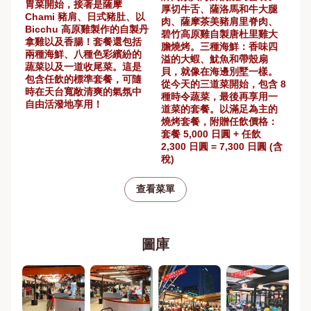
胃菜開始，接著是薩摩
厚切牛舌、薩洛馬和牛大腿
Chami 豬肩、日式豬肚、以
肉、薩摩茶美豬肩里脊肉、
Bicchu 高原雞製作的自製丹
碧竹高原雞自製唐杜里雞大
拿雞以及香腸！套餐還包括
膽燒烤。三種海鮮：香味四
兩種海鮮、八種色彩繽紛的
溢的大蝦、魷魚和帶殼扇
蔬菜以及一道收尾菜。這是
貝，就像在海邊別墅一樣。
包含任飲的標準套餐，可隨
從今天的三道菜開始，包含 8
時在天台寬敞清爽的氣氛中
種時令蔬菜，最後再享用一
自由活潑地享用！
道菜的套餐。以滿足為主的
燒烤套餐，附贈任飲價格：
套餐 5,000 日圓 + 任飲
2,300 日圓 = 7,300 日圓 (含
稅)
查看菜單
圖庫