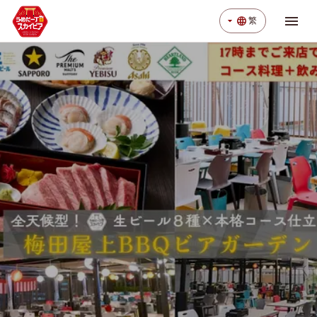
menu
arrow_drop_down
language
繁