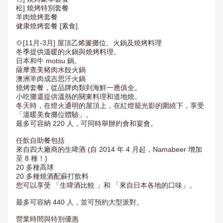
松] 燒烤特別套餐

羊肉燒烤套餐

健康燒烤套餐 [素食].

🍲[11月-3月] 屋頂乙烯簾攤位、火鍋及燒烤料理

冬季提供溫暖的火鍋與燒烤料理。

日本和牛 motsu 鍋。

薩摩查美豬肉水餃火鍋

澳洲羊肉成吉思汗火鍋

燒烤套餐，從品牌肉類到海鮮一應俱全。

小吃攤還提供溫熱的關東料理和道地燒。

冬天時，在燈火通明的屋頂上，在紅燈籠光影的圍繞下，享受
「溫暖美食攤位體驗」。

最多可容納 220 人，可同時舉辦約會和宴會。

任飲自助餐包括

來自四大廠商的生啤酒 (自 2014 年 4 月起，Namabeer 增加
至 8 種！)

20 多種高球

20 多種燒酒配蘇打飲料

您可以享受 「生啤酒比較 」和 「來自日本各地的口味」。

最多可容納 440 人，並可預約大型派對。

營業時間與特別優惠
