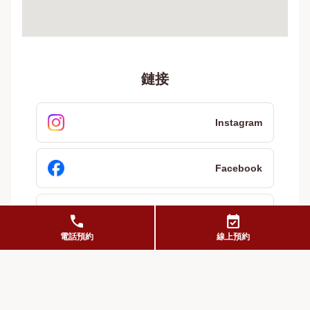
鏈接
Instagram
Facebook
X
call
event_available
電話預約
線上預約
食べログ
HOT PEPPER グルメ