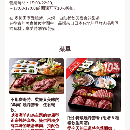
營業時間：15:00-22:30。

～17:00-17:00]前開課可享10%折扣。

在 🌟梅田享受燒烤、火鍋、自助餐飲與宴會的樂趣

在復古的美食攤位空間中，品嚐來自日本各地的品牌肉品與季
節食材，享受特別的時光。
菜單
不那麼奇特、柔嫩又美味的
[羊肉] 燒烤套餐，任君暢
飲。
以澳洲羊肉為主題的健康型
[松] 特級燒烤套餐 (附贈 8 種
正宗燒烤套餐。提供兩種少
暢飲生啤酒)
有異味的嫩滑羊肉。搭配色
從今天的三道特色菜開始，