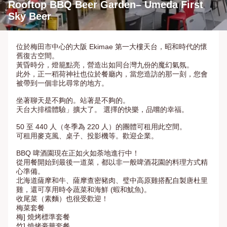
Rooftop BBQ Beer Garden– Umeda First 
Sky Beer　
位於梅田市中心的大阪 Ekimae 第一大樓天台，昭和時代的懷
舊復古空間。

黃昏時分，燈籠點亮，營造出如同台灣九份的魔幻氣氛。

此外，正一稻荷神社也位於餐廳內，當您造訪的那一刻，您會
被帶到一個非比尋常的地方。

坐著聊天是不夠的。站著是不夠的。

天台大排檔體驗」擴大了。 選擇的快樂，品嚐的幸福。

50 至 440 人（冬季為 220 人）的團體可租用此空間。

可租用麥克風、桌子、投影機等。歡迎企業。

BBQ 啤酒園現在正如火如荼地進行中！

從用餐開始到最後一道菜，都以非一般啤酒花園的料理方式精
心準備。

北海道薩摩和牛、薩摩查密豬肉、璧中高原雞搭配自製唐杜里
雞，還可享用時令蔬菜和海鮮 (蝦和魷魚)。

收尾菜（素麵）也很受歡迎！

梅菜套餐

梅] 燒烤標準套餐

竹] 燒烤豪華套餐
