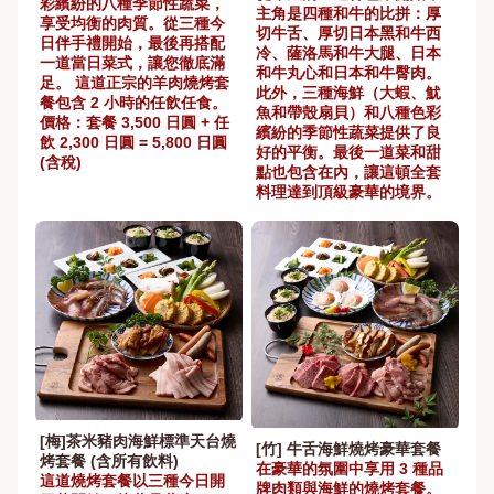
彩繽紛的八種季節性蔬菜，
主角是四種和牛的比拼：厚
享受均衡的肉質。從三種今
切牛舌、厚切日本黑和牛西
日伴手禮開始，最後再搭配
冷、薩洛馬和牛大腿、日本
一道當日菜式，讓您徹底滿
和牛丸心和日本和牛臀肉。
足。 這道正宗的羊肉燒烤套
此外，三種海鮮（大蝦、魷
餐包含 2 小時的任飲任食。
魚和帶殼扇貝）和八種色彩
價格：套餐 3,500 日圓 + 任
繽紛的季節性蔬菜提供了良
飲 2,300 日圓 = 5,800 日圓
好的平衡。最後一道菜和甜
(含稅)
點也包含在內，讓這頓全套
料理達到頂級豪華的境界。
[梅]茶米豬肉海鮮標準天台燒
[竹] 牛舌海鮮燒烤豪華套餐
烤套餐 (含所有飲料)
在豪華的氛圍中享用 3 種品
這道燒烤套餐以三種今日開
牌肉類與海鮮的燒烤套餐。