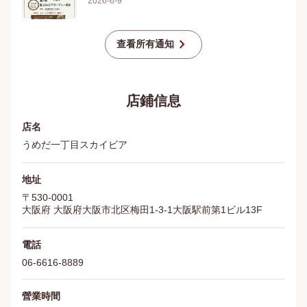
2026-6-9
chevron_right
查看所有通知
店鋪信息
店名
うめだ一丁目スカイビア
地址
〒
530-0001
大阪府
大阪府大阪市北区梅田1‐3‐1大阪駅前第1ビル13F
電話
06-6616-8889
營業時間