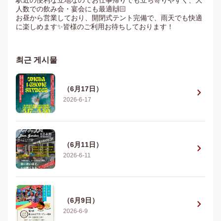
駅近の便利な立地なのでお仕事帰りでも立ち寄りやすく、大
人数での飲み会・宴会にも最適🙌🏻

お昼から営業しており、開閉式テント完備で、雨天でも快適
に楽しめます✨皆様のご利用お待ちしております！
최근 게시물
（6月17日）
chevron_right
2026-6-17
（6月11日）
chevron_right
2026-6-11
（6月9日）
chevron_right
2026-6-9