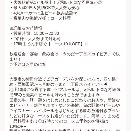
・大阪駅前第1ビル屋上！昭和レトロな雰囲気が◎

・最大400席＆貸切OKで大人数も安心

・4大メーカーの生ビール飲み放題🍺

・豪華肉や海鮮が揃うコース料理

📅詳細＆お得情報

・営業時間：15:00～22:30

・2名様～大人数まで対応可

・17時までの来店で【コース10％OFF】✨

歓送迎会・宴会・飲み会は「うめだ一丁目スカイビア」で決
まり！

ご予約はお早めに🍻

-

大阪市の梅田付近でビアガーデンをお探しの方は、四つ橋
線・西梅田駅から直結のうめだ一丁目スカイビアへ🥩

地上13階に位置する屋上ビアホールは、昭和レトロな雰囲気
でBBQと最高のビールを味わうことができます🍻

国産の牛・豚・鶏をはじめとしたこだわりのお肉や、新鮮な
エビ・イカ・殻付きホタテなどの海鮮、旬の野菜やビールや
ウイスキー・ハイボールをはじめとする飲み放題付きプラン
などお好きなコースをお選びいただけます。簡単につまめる
一品料理もあり◎17時までのコースご予約のお客様は
10%OFF
