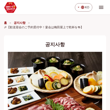
menu
arrow_drop_down
language
KO
홈
공지사항
🎉【歓送迎会のご予約受付中！宴会は梅田屋上で乾杯を🍻】
공지사항