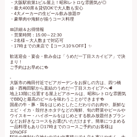
・大阪駅前第1ビル屋上！昭和レトロな雰囲気が◎

・最大400席＆貸切OKで大人数も安心

・4大メーカーの生ビール飲み放題🍺

・豪華肉や海鮮が揃うコース料理

📅詳細＆お得情報

・営業時間：15:00～22:30

・2名様～大人数まで対応可

・17時までの来店で【コース10％OFF】✨

歓送迎会・宴会・飲み会は「うめだ一丁目スカイビア」で決
まり！

ご予約はお早めに🍻

-

大阪市の梅田付近でビアガーデンをお探しの方は、四つ橋
線・西梅田駅から直結のうめだ一丁目スカイビアへ🥩

地上13階に位置する屋上ビアホールは、昭和レトロな雰囲気
でBBQと最高のビールを味わうことができます🍻

国産の牛・豚・鶏をはじめとしたこだわりのお肉や、新鮮な
エビ・イカ・殻付きホタテなどの海鮮、旬の野菜やビールや
ウイスキー・ハイボールをはじめとする飲み放題付きプラン
などお好きなコースをお選びいただけます。簡単につまめる
一品料理もあり◎17時までのコースご予約のお客様は
10%OFF
