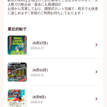
駅近の便利な立地なのでお仕事帰りでも立ち寄りやすく、大
人数での飲み会・宴会にも最適🙌🏻

お昼から営業しており、開閉式テント完備で、雨天でも快適
に楽しめます✨皆様のご利用お待ちしております！
最近的帖子
（6月17日）
chevron_right
2026-6-17
（6月11日）
chevron_right
2026-6-11
（6月9日）
chevron_right
2026-6-9