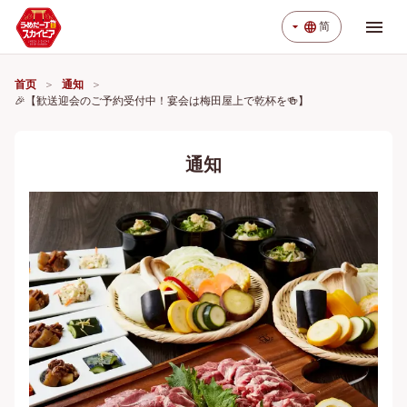
menu
arrow_drop_down
language
简
首页
通知
🎉【歓送迎会のご予約受付中！宴会は梅田屋上で乾杯を🍻】
通知