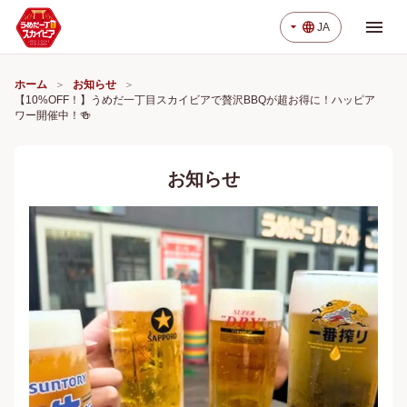
menu
arrow_drop_down
language
JA
ホーム
お知らせ
【10%OFF！】うめだ一丁目スカイビアで贅沢BBQが超お得に！ハッピア
ワー開催中！🍻
お知らせ