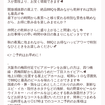
スが普段より、お安く堪能できます🥩

開放感抜群の屋上で、絶品BBQを囲みながら乾杯すれば気分
も最高🍖🍻

昼下がりの時間から夜景へと移り変わる特別な景色を眺めな
がら、お得に飲み会を楽しみませんか？

仲間との乾杯がさらに盛り上がること間違いなし🍻

お仕事帰りの早い時間や休日の集まりにもピッタリです！

秋の夜風に包まれながら、BBQとお得なハッピアワーで特別
なひとときをお楽しみください🍂

👉 ご予約はお早めに！

-

大阪市の梅田付近でビアガーデンをお探しの方は、四つ橋
線・西梅田駅から直結のうめだ一丁目スカイビアへ🥩

地上13階に位置する屋上ビアホールは、昭和レトロな雰囲気
でBBQと最高のビールを味わうことができます🍻

国産の牛・豚・鶏をはじめとしたこだわりのお肉や、新鮮な
エビ・イカ・殻付きホタテなどの海鮮、旬の野菜やビールや
ウイスキー・ハイボールをはじめとする飲み放題付きプラン
などお好きなコースをお選びいただけます。簡単につまめる
一品料理もあり◎17時までのコースご予約のお客様は