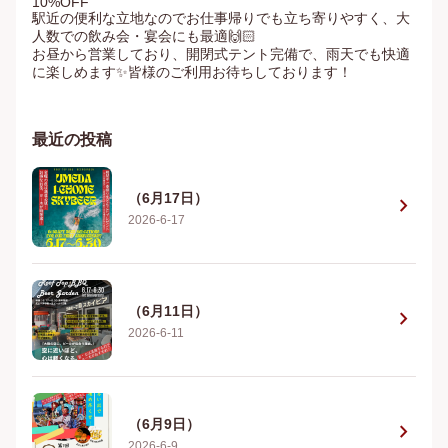
10%OFF

駅近の便利な立地なのでお仕事帰りでも立ち寄りやすく、大
人数での飲み会・宴会にも最適🙌🏻

お昼から営業しており、開閉式テント完備で、雨天でも快適
に楽しめます✨皆様のご利用お待ちしております！
最近の投稿
（6月17日）
chevron_right
2026-6-17
（6月11日）
chevron_right
2026-6-11
（6月9日）
chevron_right
2026-6-9