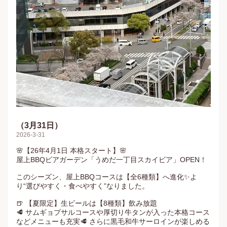
（3月31日）
2026-3-31
🌸【26年4月1日 本格スタート】🌸

屋上BBQビアガーデン「うめだ一丁目スカイビア」OPEN！

このシーズン、屋上BBQコースは【全6種類】へ進化✨よ
り“選びやすく・食べやすく”なりました。

🍺 【夏限定】生ビールは【8種類】飲み放題

🥩 サムギョプサルコースや厚切り牛タンが入った本格コース
などメニューも充実🥩 さらに黒毛和牛サーロインが楽しめる