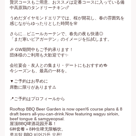
贅沢コースもご用意、おススメは定番コースに入っている備
中高原鶏のタンドリーチキン🍗

うめだダイヤモンドエリアでは、桜が開花し、春の雰囲気を
感じながらゆったりとした時間を🌸

さらに…ビニールカーテンで、春先の夜も快適◎

「まだ寒いビアガーデン」のイメージを払拭します。

🎉 GW期間中もご予約承ります！

団体様のご利用も大歓迎です✨

会社宴会・友人との集まり・デートにもおすすめ🍻

今シーズンも、最高の一杯を。

▼ご予約はお早めに

席数に限りがあります⚠️

📍ご予約はプロフィールから

Rooftop BBQ Beer Garden is now open!6 course plans & 8 
draft beers all-you-can-drink.Now featuring wagyu sirloin, 
beef tongue & samgyeopsal.

屋顶BBQ啤酒花园开幕！

6种套餐＋8种生啤无限畅饮。

루프탑 BBQ 비어가든 오픈!
