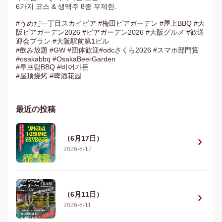
6가지 코스 & 생맥주 8종 무제한.

#うめだ一丁目スカイビア #梅田ビアガーデン #屋上BBQ #大
阪ビアガーデン2026 #ビアガーデン2026 #大阪グルメ #歓送
迎会プラン #大阪駅前第1ビル

#飲み放題 #GW #団体歓迎#odcさくら2026 #スマホ部門賞
#osakabbq #OsakaBeerGarden

#루프탑BBQ #비어가든

#屋顶烧烤 #啤酒花园
最近の投稿
（6月17日）
chevron_right
2026-6-17
（6月11日）
chevron_right
2026-6-11