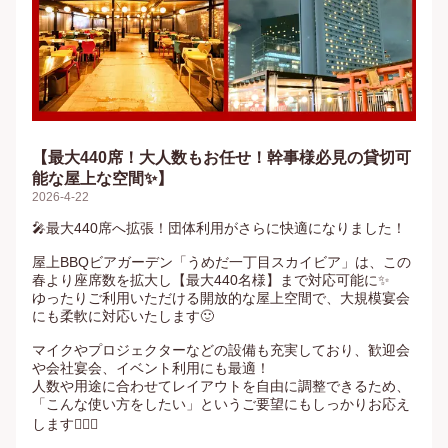
【最大440席！大人数もお任せ！幹事様必見の貸切可
能な屋上な空間✨】
2026-4-22
🎤最大440席へ拡張！団体利用がさらに快適になりました！

屋上BBQビアガーデン「うめだ一丁目スカイビア」は、この
春より座席数を拡大し【最大440名様】まで対応可能に✨

ゆったりご利用いただける開放的な屋上空間で、大規模宴会
にも柔軟に対応いたします🙂

マイクやプロジェクターなどの設備も充実しており、歓迎会
や会社宴会、イベント利用にも最適！

人数や用途に合わせてレイアウトを自由に調整できるため、
「こんな使い方をしたい」というご要望にもしっかりお応え
します🙆🏻‍♀️
