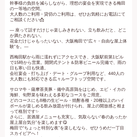
幹事様の負担を減らしながら、理想の宴会を実現できる梅田
の一等地の空間。  

大人数のご利用・貸切のご利用は、ぜひお気軽にお電話にて
ご相談ください📩  

― 座って話すだけじゃ楽しみきれない。立ち飲みだと、どこ
か満たされない。

花金だけじゃもったいない、大阪梅田で“広々・自由な屋上体
験”を。―

西梅田駅から雨に濡れずにアクセスでき、大阪駅前第1ビル
で15時から営業。開閉式テント＆防寒ビニール完備で、雨の
日も寒い日も快適。

会社宴会・打ち上げ・デート・グループ利用など、440人の
大人数にも対応できる広々ルーフトップ空間です。

サロマ牛・薩摩茶美豚・備中高原鶏をはじめ、エビ・イカの
海鮮、旬野菜を味わえる多彩なコースをご用意。

どのコースにも8種の生ビール・焼酎各種・20種以上のハイ
ボールが楽しめる飲み放題が付けられ、屋上の開放感と相ま
って格別です✨

さらに、居酒屋メニューも充実し、気取らない“春のあったか
屋上屋台気分”を楽しめます😋

梅田で“ちょっと特別な夜”を楽しむなら、ぜひうめだ一丁目
スカイビアへ！
