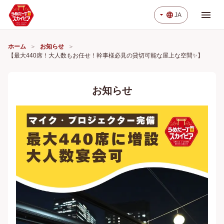
menu
arrow_drop_down
language
JA
ホーム
お知らせ
【最大440席！大人数もお任せ！幹事様必見の貸切可能な屋上な空間✨】
お知らせ