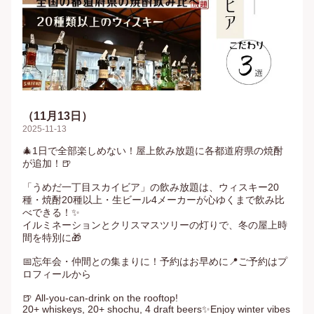
（11月13日）
2025-11-13
🎄1日で全部楽しめない！屋上飲み放題に各都道府県の焼酎
が追加！🍺

「うめだ一丁目スカイビア」の飲み放題は、ウィスキー20
種・焼酎20種以上・生ビール4メーカーが心ゆくまで飲み比
べできる！✨

イルミネーションとクリスマスツリーの灯りで、冬の屋上時
間を特別に🎁

📅忘年会・仲間との集まりに！予約はお早めに📍ご予約はプ
ロフィールから

🍺 All-you-can-drink on the rooftop!

20+ whiskeys, 20+ shochu, 4 draft beers✨Enjoy winter vibes 