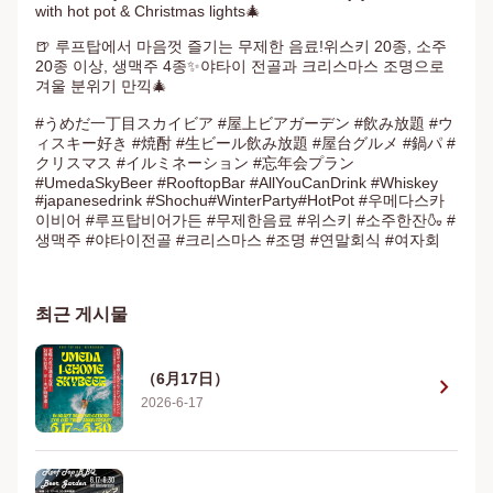
with hot pot & Christmas lights🎄

🍺 루프탑에서 마음껏 즐기는 무제한 음료!위스키 20종, 소주 
20종 이상, 생맥주 4종✨야타이 전골과 크리스마스 조명으로 
겨울 분위기 만끽🎄

#うめだ一丁目スカイビア #屋上ビアガーデン #飲み放題 #ウ
ィスキー好き #焼酎 #生ビール飲み放題 #屋台グルメ #鍋パ #
クリスマス #イルミネーション #忘年会プラン 
#UmedaSkyBeer #RooftopBar #AllYouCanDrink #Whiskey 
#japanesedrink #Shochu#WinterParty#HotPot #우메다스카
이비어 #루프탑비어가든 #무제한음료 #위스키 #소주한잔🍶 #
생맥주 #야타이전골 #크리스마스 #조명 #연말회식 #여자회
최근 게시물
（6月17日）
chevron_right
2026-6-17