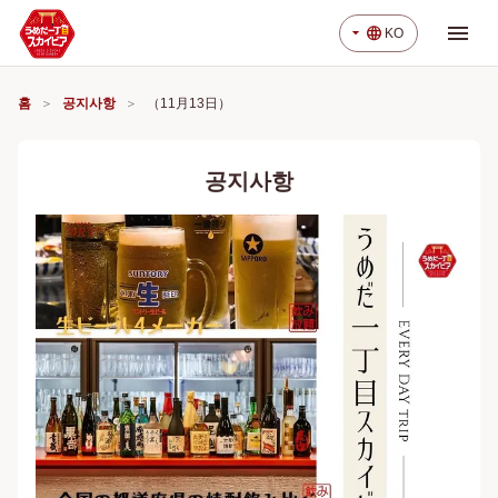
menu
arrow_drop_down
language
KO
홈
공지사항
（11月13日）
공지사항