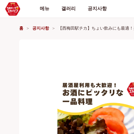
메뉴
갤러리
공지사항
홈
공지사항
【西梅田駅チカ】ちょい飲みにも最適！美