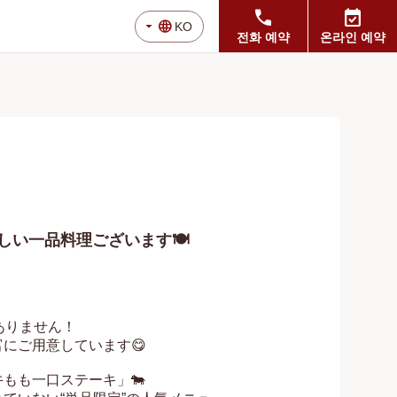
call
event_available
arrow_drop_down
language
KO
전화 예약
온라인 예약
い一品料理ございます🍽️
りません！

ご用意しています😋

もも一口ステーキ」🐄
