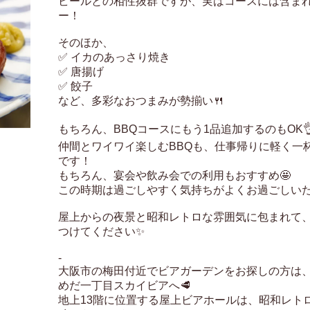
ビールとの相性抜群ですが、実はコースには含まれ
ー！

そのほか、

✅ イカのあっさり焼き

✅ 唐揚げ

✅ 餃子

など、多彩なおつまみが勢揃い🍴

もちろん、BBQコースにもう1品追加するのもOK👌
仲間とワイワイ楽しむBBQも、仕事帰りに軽く一
です！

もちろん、宴会や飲み会での利用もおすすめ🤩

この時期は過ごしやすく気持ちがよくお過ごしいた
屋上からの夜景と昭和レトロな雰囲気に包まれて
つけてください✨

-

大阪市の梅田付近でビアガーデンをお探しの方は
めだ一丁目スカイビアへ🥩

地上13階に位置する屋上ビアホールは、昭和レト