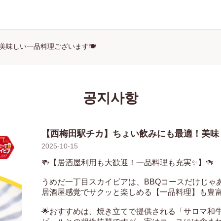
味しい一品料理ございます🍽️
공지사항
【西梅田駅チカ】ちょい飲みにも最適！美味し
2025-10-15
🍻【居酒屋利用も大歓迎！一品料理も充実✨】🍻

うめだ一丁目スカイビアは、BBQコースだけじゃあ
居酒屋感覚でサクッと楽しめる【一品料理】も豊富に
🌟おすすめは、焼き立てで提供される「サロマ和牛