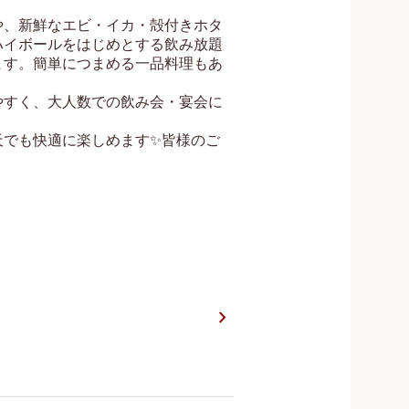
や、新鮮なエビ・イカ・殻付きホタ
ハイボールをはじめとする飲み放題
ます。簡単につまめる一品料理もあ
やすく、大人数での飲み会・宴会に
天でも快適に楽しめます✨皆様のご
chevron_right