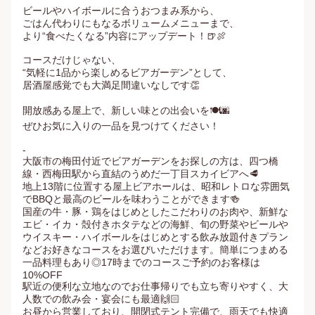
ビールやハイボールに合うおつまみ系から、

ごはん代わりにもなるボリュームメニューまで、

より“食べたくなる”内容にアップデート！🍺🍖

コースだけじゃない、

“気軽に1品から楽しめるビアガーデン”として、

居酒屋感覚でも大満足間違いなしです👏

開放感ある屋上で、新しい味との出会いを🍽️🌆

ぜひお気に入りの一品を見つけてください！

-

大阪市の梅田付近でビアガーデンをお探しの方は、四つ橋
線・西梅田駅から直結のうめだ一丁目スカイビアへ🥩

地上13階に位置する屋上ビアホールは、昭和レトロな雰囲気
でBBQと最高のビールを味わうことができます🍻

国産の牛・豚・鶏をはじめとしたこだわりのお肉や、新鮮な
エビ・イカ・殻付きホタテなどの海鮮、旬の野菜やビールや
ウイスキー・ハイボールをはじめとする飲み放題付きプラン
などお好きなコースをお選びいただけます。簡単につまめる
一品料理もあり◎17時までのコースご予約のお客様は
10%OFF

駅近の便利な立地なのでお仕事帰りでも立ち寄りやすく、大
人数での飲み会・宴会にも最適🙌🏻

お昼から営業しており、開閉式テント完備で、雨天でも快適