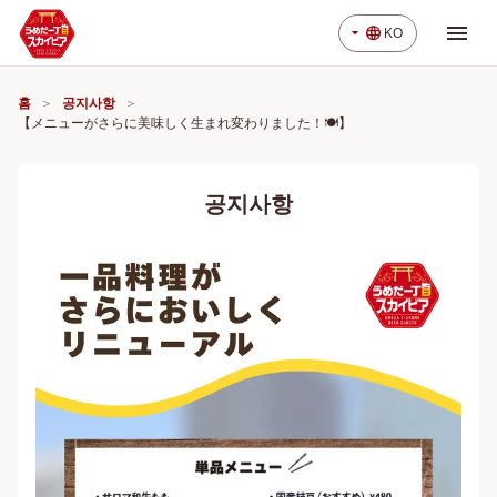
menu
arrow_drop_down
language
KO
홈
공지사항
【メニューがさらに美味しく生まれ変わりました！🍽️】
공지사항