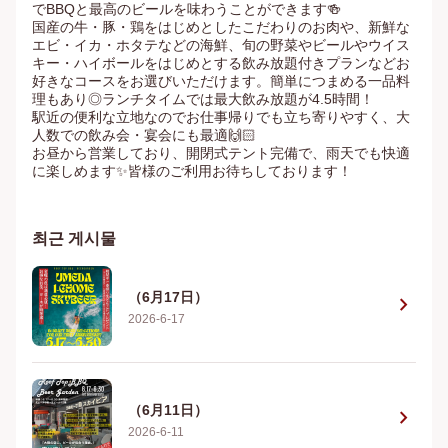
でBBQと最高のビールを味わうことができます🍻

国産の牛・豚・鶏をはじめとしたこだわりのお肉や、新鮮な
エビ・イカ・ホタテなどの海鮮、旬の野菜やビールやウイス
キー・ハイボールをはじめとする飲み放題付きプランなどお
好きなコースをお選びいただけます。簡単につまめる一品料
理もあり◎ランチタイムでは最大飲み放題が4.5時間！

駅近の便利な立地なのでお仕事帰りでも立ち寄りやすく、大
人数での飲み会・宴会にも最適🙌🏻

お昼から営業しており、開閉式テント完備で、雨天でも快適
に楽しめます✨皆様のご利用お待ちしております！
최근 게시물
（6月17日）
chevron_right
2026-6-17
（6月11日）
chevron_right
2026-6-11