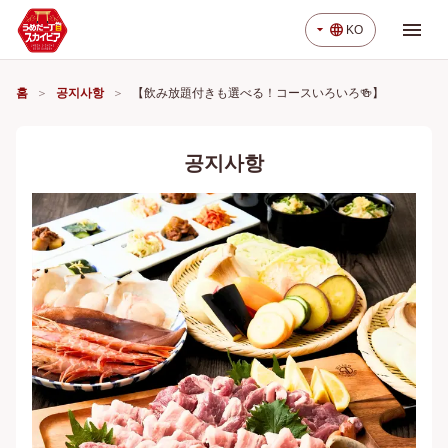
menu
arrow_drop_down
language
KO
홈
공지사항
【飲み放題付きも選べる！コースいろいろ🍻】
공지사항