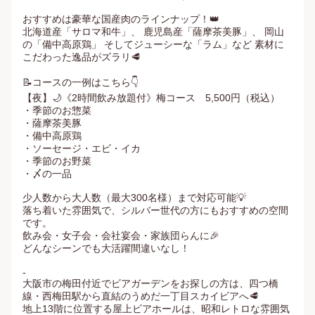
おすすめは豪華な国産肉のラインナップ！👑 

北海道産「サロマ和牛」、 鹿児島産「薩摩茶美豚」、 岡山
の「備中高原鶏」 そしてジューシーな「ラム」など 素材に
こだわった逸品がズラリ🥩 

📝コースの一例はこちら👇 

【夜】🌙《2時間飲み放題付》梅コース　5,500円（税込） 

・季節のお惣菜 

・薩摩茶美豚 

・備中高原鶏 

・ソーセージ・エビ・イカ 

・季節のお野菜 

・〆の一品

少人数から大人数（最大300名様）まで対応可能💡 

落ち着いた雰囲気で、シルバー世代の方にもおすすめの空間
です。

飲み会・女子会・会社宴会・家族団らんに🎉  

どんなシーンでも大活躍間違いなし！

-

大阪市の梅田付近でビアガーデンをお探しの方は、四つ橋
線・西梅田駅から直結のうめだ一丁目スカイビアへ🥩

地上13階に位置する屋上ビアホールは、昭和レトロな雰囲気