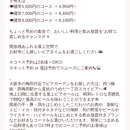
💡例えば…

🍽️通常5,500円のコース ⇒ 4,950円✨

🍽️通常7,000円のコース ⇒ 6,400円✨

🍽️通常9,000円のコース ⇒ 8,100円✨

ちょっと早めの集合で、おいしい料理と飲み放題を“お得”に
楽しめるチャンス🍖🍷

開放感あふれる屋上空間で、

お財布にも嬉しいビアタイムをお過ごしください🌆

※コース予約は2名様～OK🙆‍♀️

※ネット予約 or 電話予約でスムーズにご案内📞💻

-

大阪市の梅田付近でビアガーデンをお探しの方は、四つ橋
線・西梅田駅から直結のうめだ一丁目スカイビアへ🥩

地上13階に位置する屋上ビアホールは、昭和レトロな雰囲気
でBBQと最高のビールを味わうことができます🍻

国産の牛・豚・鶏をはじめとしたこだわりのお肉や、新鮮な
エビ・イカ・殻付きホタテなどの海鮮、旬の野菜やビールや
ウイスキー・ハイボールをはじめとする飲み放題付きプラン
などお好きなコースをお選びいただけます。簡単につまめる
一品料理もあり◎17時までのコースご予約のお客様は