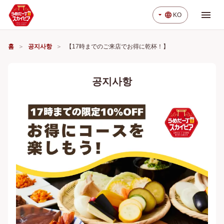
menu
arrow_drop_down
language
KO
홈
공지사항
【17時までのご来店でお得に乾杯！】
공지사항