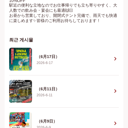
10%OFF

駅近の便利な立地なのでお仕事帰りでも立ち寄りやすく、大
人数での飲み会・宴会にも最適🙌🏻

お昼から営業しており、開閉式テント完備で、雨天でも快適
に楽しめます✨皆様のご利用お待ちしております！
최근 게시물
（6月17日）
chevron_right
2026-6-17
（6月11日）
chevron_right
2026-6-11
（6月9日）
chevron_right
2026-6-9