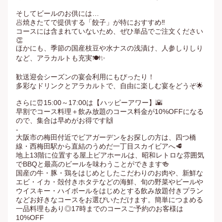
そしてビールのお供には…

🥟焼きたてで提供する「餃子」が特におすすめ‼️

コースには含まれていないため、ぜひ単品でご注文ください
👏

ほかにも、季節の国産枝豆や水ナスの浅漬け、人参しりしり
など、アラカルトも充実🍽️✨

歓送迎会シーズンの宴会利用にもぴったり！

多彩なドリンクとアラカルトで、自由に楽しむ宴をどうぞ🌟

さらに⏰15:00～17:00は【ハッピーアワー】🌇

早割でコース料理＋飲み放題のコース料金が10%OFFになる
ので、集合は早めがお得です🙌

-

大阪市の梅田付近でビアガーデンをお探しの方は、四つ橋
線・西梅田駅から直結のうめだ一丁目スカイビアへ🥩

地上13階に位置する屋上ビアホールは、昭和レトロな雰囲気
でBBQと最高のビールを味わうことができます🍻

国産の牛・豚・鶏をはじめとしたこだわりのお肉や、新鮮な
エビ・イカ・殻付きホタテなどの海鮮、旬の野菜やビールや
ウイスキー・ハイボールをはじめとする飲み放題付きプラン
などお好きなコースをお選びいただけます。簡単につまめる
一品料理もあり◎17時までのコースご予約のお客様は
10%OFF
