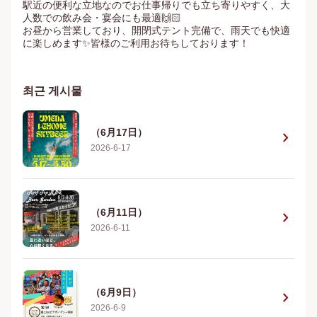
駅近の便利な立地なのでお仕事帰りでも立ち寄りやすく、大
人数での飲み会・宴会にも最適🙌🏻

お昼から営業しており、開閉式テント完備で、雨天でも快適
に楽しめます✨皆様のご利用お待ちしております！
최근 게시물
（6月17日）
chevron_right
2026-6-17
（6月11日）
chevron_right
2026-6-11
（6月9日）
chevron_right
2026-6-9