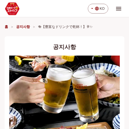
menu
arrow_drop_down
language
KO
홈
공지사항
🍻【豊富なドリンクで乾杯！】🥂✨
공지사항