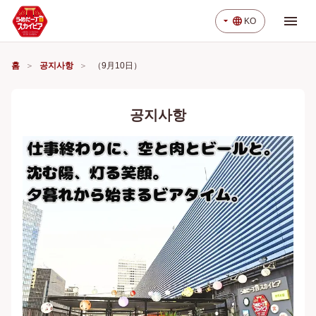
menu
arrow_drop_down
language
KO
홈
공지사항
（9月10日）
공지사항