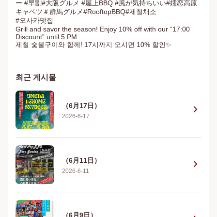
ー #早割#大阪グルメ #屋上BBQ #風が気持ちいい#嬬恋高原
キャベツ＃群馬グルメ#RooftopBBQ#제철채소

#오사카맛집

Grill and savor the season! Enjoy 10% off with our “17:00 
Discount” until 5 PM.

제철 숯불구이와 함께! 17시까지 오시면 10% 할인✨
최근 게시물
（6月17日）
chevron_right
2026-6-17
（6月11日）
chevron_right
2026-6-11
（6月9日）