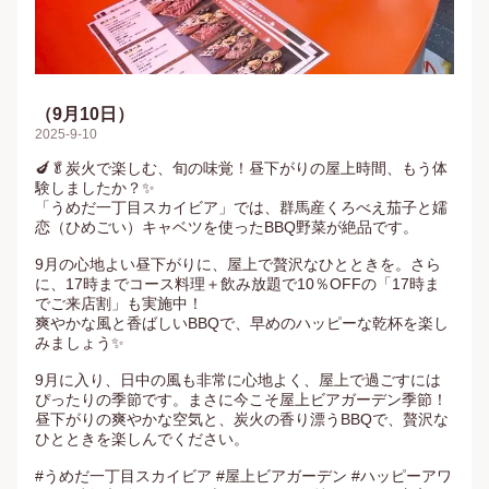
（9月10日）
2025-9-10
🍆🥬炭火で楽しむ、旬の味覚！昼下がりの屋上時間、もう体
験しましたか？✨

「うめだ一丁目スカイビア」では、群馬産くろべえ茄子と嬬
恋（ひめごい）キャベツを使ったBBQ野菜が絶品です。

9月の心地よい昼下がりに、屋上で贅沢なひとときを。さら
に、17時までコース料理＋飲み放題で10％OFFの「17時ま
でご来店割」も実施中！

爽やかな風と香ばしいBBQで、早めのハッピーな乾杯を楽し
みましょう✨

9月に入り、日中の風も非常に心地よく、屋上で過ごすには
ぴったりの季節です。まさに今こそ屋上ビアガーデン季節！
昼下がりの爽やかな空気と、炭火の香り漂うBBQで、贅沢な
ひとときを楽しんでください。

#うめだ一丁目スカイビア #屋上ビアガーデン #ハッピーアワ