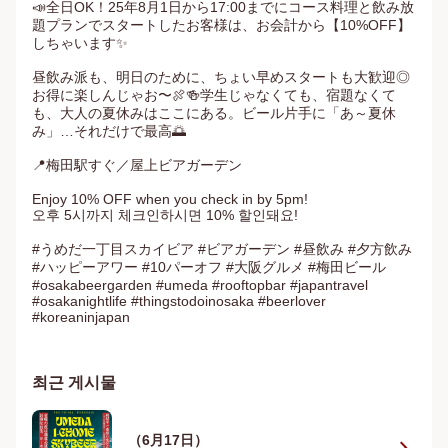
📣全日OK！25年8月1日から17:00までにコース料理と飲み放
題プランでスタートしたお客様は、お会計から【10%OFF】
しちゃいます✨

昼飲み派も、明日のために、ちょい早めスタートも大歓迎◎
お得に楽しんじゃお〜🍖🍻学生じゃなくても、宿題なくて
も、大人の夏休みはここにある。ビール片手に「あ～夏休
み」…それだけで最高🌅

📍梅田駅すぐ／屋上ビアガーデン

Enjoy 10% OFF when you check in by 5pm!

오후 5시까지 체크인하시면 10% 할인돼요!

#うめだ一丁目スカイビア #ビアガーデン #昼飲み #夕方飲み 
#ハッピーアワー #10パーオフ #大阪グルメ #梅田ビール
#osakabeergarden #umeda #rooftopbar #japantravel 
#osakanightlife #thingstodoinosaka #beerlover 
#koreaninjapan
최근 게시물
（6月17日）