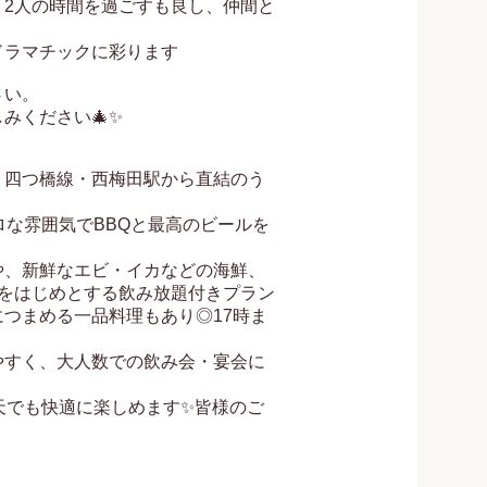
2人の時間を過ごすも良し、仲間と
ラマチックに彩ります

い。

ください🎄✨

、四つ橋線・西梅田駅から直結のう
ロな雰囲気でBBQと最高のビールを
や、新鮮なエビ・イカなどの海鮮、
をはじめとする飲み放題付きプラン
つまめる一品料理もあり◎17時ま
やすく、大人数での飲み会・宴会に
天でも快適に楽しめます✨皆様のご