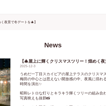
めく夜景で冬デートを🎄】
News
【🎄屋上に輝くクリスマスツリー！煌めく夜
2025-12-3
うめだ一丁目スカイビアの屋上テラスのクリスマスツ
梅田の中心とは思えない開放感の中、夜風に揺れ
時間を演出✨

昭和レトロな灯りとキラキラ輝くツリーの組み合わ
写真映えも抜群📸
