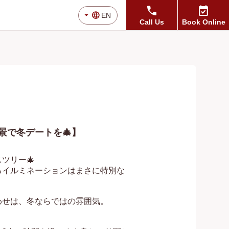
call
event_available
arrow_drop_down
language
EN
Call Us
Book Online
景で冬デートを🎄】
リー🎄

るイルミネーションはまさに特別な
せは、冬ならではの雰囲気。
