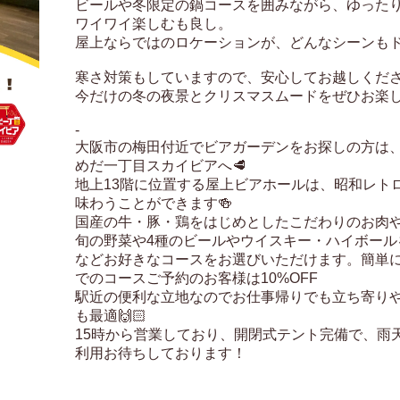
ビールや冬限定の鍋コースを囲みながら、ゆったり
ワイワイ楽しむも良し。

屋上ならではのロケーションが、どんなシーンもド
寒さ対策もしていますので、安心してお越しくださ
今だけの冬の夜景とクリスマスムードをぜひお楽しみ
-

大阪市の梅田付近でビアガーデンをお探しの方は
めだ一丁目スカイビアへ🥩

地上13階に位置する屋上ビアホールは、昭和レト
味わうことができます🍻

国産の牛・豚・鶏をはじめとしたこだわりのお肉
旬の野菜や4種のビールやウイスキー・ハイボール
などお好きなコースをお選びいただけます。簡単に
でのコースご予約のお客様は10%OFF

駅近の便利な立地なのでお仕事帰りでも立ち寄り
も最適🙌🏻

15時から営業しており、開閉式テント完備で、雨
利用お待ちしております！