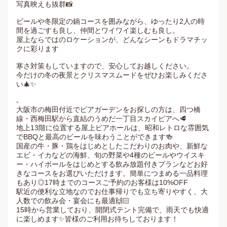
写真映えも抜群📸

ビールや冬限定の鍋コースを囲みながら、ゆったり2人の時
間を過ごすも良し、仲間とワイワイ楽しむも良し。

屋上ならではのロケーションが、どんなシーンもドラマチッ
クに彩ります

寒さ対策もしていますので、安心してお越しください。

今だけの冬の夜景とクリスマスムードをぜひお楽しみくださ
い🎄✨

-

大阪市の梅田付近でビアガーデンをお探しの方は、四つ橋
線・西梅田駅から直結のうめだ一丁目スカイビアへ🥩

地上13階に位置する屋上ビアホールは、昭和レトロな雰囲気
でBBQと最高のビールを味わうことができます🍻

国産の牛・豚・鶏をはじめとしたこだわりのお肉や、新鮮な
エビ・イカなどの海鮮、旬の野菜や4種のビールやウイスキ
ー・ハイボールをはじめとする飲み放題付きプランなどお好
きなコースをお選びいただけます。簡単につまめる一品料理
もあり◎17時までのコースご予約のお客様は10%OFF

駅近の便利な立地なのでお仕事帰りでも立ち寄りやすく、大
人数での飲み会・宴会にも最適🙌🏻

15時から営業しており、開閉式テント完備で、雨天でも快適
に楽しめます✨皆様のご利用お待ちしております！