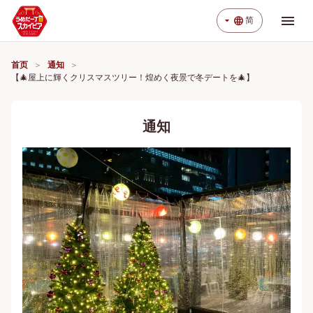
menu
arrow_drop_down
language
简
首页
通知
【🎄屋上に輝くクリスマスツリー！煌めく夜景で冬デートを🎄】
通知