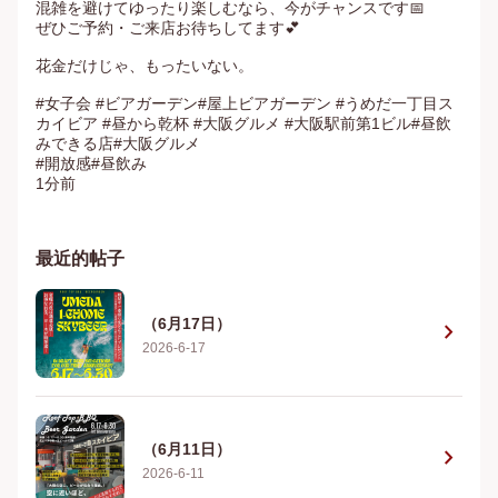
混雑を避けてゆったり楽しむなら、今がチャンスです📅

ぜひご予約・ご来店お待ちしてます💕

花金だけじゃ、もったいない。

#女子会 #ビアガーデン#屋上ビアガーデン #うめだ一丁目ス
カイビア #昼から乾杯 #大阪グルメ #大阪駅前第1ビル#昼飲
みできる店#大阪グルメ

#開放感#昼飲み

1分前
最近的帖子
（6月17日）
chevron_right
2026-6-17
（6月11日）
chevron_right
2026-6-11