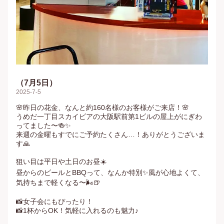
（7月5日）
2025-7-5
🌸昨日の花金、なんと約160名様のお客様がご来店！🌸

うめだ一丁目スカイビアの大阪駅前第1ビルの屋上がにぎわ
ってました〜🍻✨

来週の金曜もすでにご予約たくさん…！ありがとうございま
す🙏

狙い目は平日や土日のお昼☀️

昼からのビールとBBQって、なんか特別✨風が心地よくて、
気持ちまで軽くなる〜🌬️🍺

📸女子会にもぴったり！

📸1杯からOK！気軽に入れるのも魅力♪
