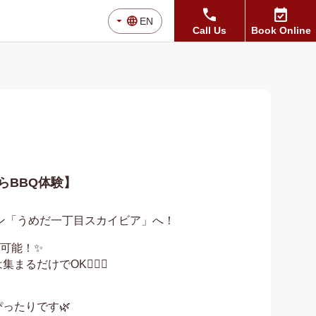
call
event_available
arrow_drop_down
language
EN
Call Us
Book Online
らBBQ体験】
デン「うめだ一丁目スカイビア」へ！

可能！✨

けでOK🙆🏻‍♀️

たりです🌿
