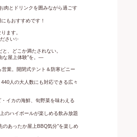
お肉とドリンクを囲みながら過ごす
もおすすめです！  

ます。  

さい✨  

だと、どこか満たされない。

な屋上体験”を。―

ら営業。開閉式テント＆防寒ビニー
440人の大人数にも対応できる広々
ビ・イカの海鮮、旬野菜を味わえる
以上のハイボールが楽しめる飲み放題
のあったか屋上BBQ気分”を楽しめ