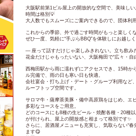
大阪駅前第1ビル屋上の開放的な空間で、美味しい
時間は格別💡

大人数でもスムーズにご案内できるので、団体利用に
これからの季節、外で過ごす時間がもっと楽しくなり
ぜひ一度、気軽に“手ぶらBBQ”を体験しにお越しくだ
― 座って話すだけじゃ楽しみきれない。立ち飲み
花金だけじゃもったいない、大阪梅田で“広々・自由
西梅田駅から雨に濡れずにアクセスでき、15時か
ル完備で、雨の日も寒い日も快適。

会社宴会・打ち上げ・デート・グループ利用など、
ルーフトップ空間です。

サロマ牛・薩摩茶美豚・備中高原鶏をはじめ、エ
多彩なコースをご用意。

どのコースにも8種の生ビール・焼酎各種・20種
が付けられ、屋上の開放感と相まって格別です✨

さらに、居酒屋メニューも充実し、気取らない“春先
ます😋
