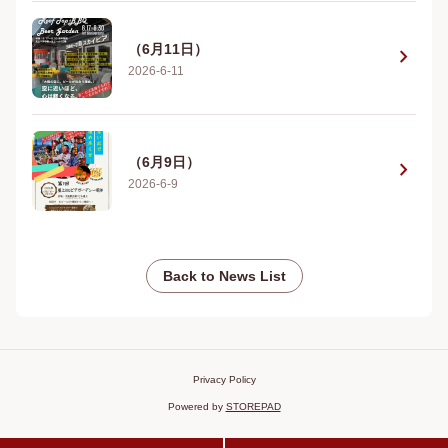
（6月11日）
chevron_right
2026-6-11
（6月9日）
chevron_right
2026-6-9
Back to News List
Privacy Policy
Powered by
STOREPAD