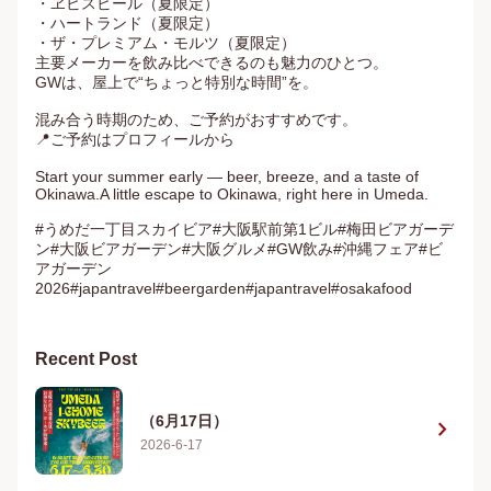
・ヱビスビール（夏限定）

・ハートランド（夏限定）

・ザ・プレミアム・モルツ（夏限定）

主要メーカーを飲み比べできるのも魅力のひとつ。

GWは、屋上で“ちょっと特別な時間”を。

混み合う時期のため、ご予約がおすすめです。

📍ご予約はプロフィールから

Start your summer early — beer, breeze, and a taste of 
Okinawa.A little escape to Okinawa, right here in Umeda.

#うめだ一丁目スカイビア#大阪駅前第1ビル#梅田ビアガーデ
ン#大阪ビアガーデン#大阪グルメ#GW飲み#沖縄フェア#ビ
アガーデン
2026#japantravel#beergarden#japantravel#osakafood
Recent Post
（6月17日）
chevron_right
2026-6-17