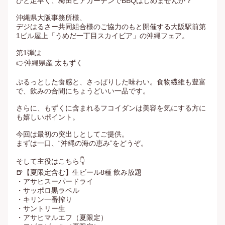
ひと足早く、梅田ビアガーデンでBBQはじめませんか？

沖縄県大阪事務所様、

デジはるさー共同組合様のご協力のもと開催する大阪駅前第
1ビル屋上「うめだ一丁目スカイビア」の沖縄フェア。

第1弾は

👉沖縄県産 太もずく

ぷるっとした食感と、さっぱりした味わい。食物繊維も豊富
で、飲みの合間にちょうどいい一品です。

さらに、もずくに含まれるフコイダンは美容を気にする方に
も嬉しいポイント。

今回は最初の突出しとしてご提供。

まずは一口、“沖縄の海の恵み”をどうぞ。

そして主役はこちら👇

🍺【夏限定含む】生ビール8種 飲み放題

・アサヒスーパードライ

・サッポロ黒ラベル

・キリン一番搾り

・サントリー生

・アサヒマルエフ（夏限定）
