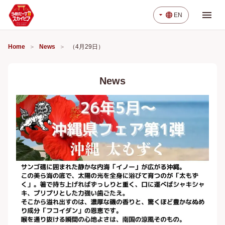
menu
arrow_drop_down
language
EN
Home
News
（4月29日）
News