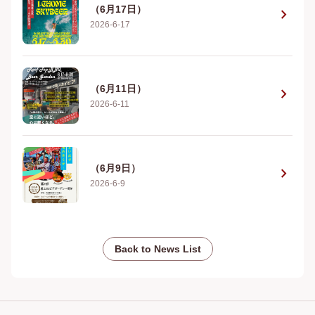
（6月17日）
chevron_right
2026-6-17
（6月11日）
chevron_right
2026-6-11
（6月9日）
chevron_right
2026-6-9
Back to News List