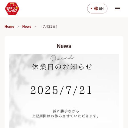
menu
arrow_drop_down
language
EN
Home
News
（7月21日）
News