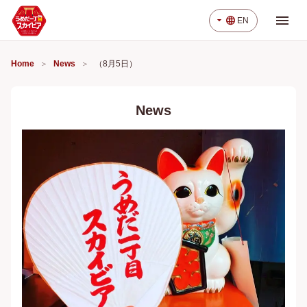
menu
arrow_drop_down
language
EN
Home
News
（8月5日）
News