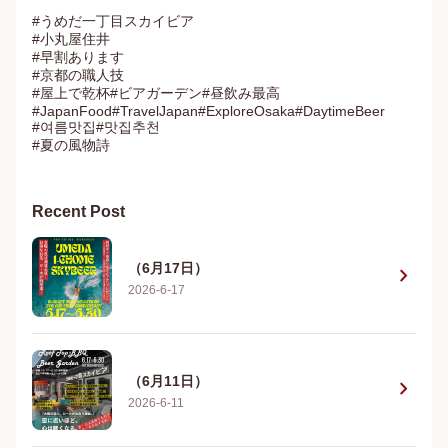
#うめだ一丁目スカイビア

#小丸屋住井

#早割あります

#京都の職人技

#屋上で乾杯#ビアガーデン#昼飲み最高

#JapanFood#TravelJapan#ExploreOsaka#DaytimeBeer

#여름맛집#맛집추천

#夏の風物詩
Recent Post
（6月17日）
chevron_right
2026-6-17
（6月11日）
chevron_right
2026-6-11