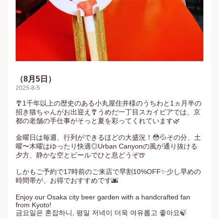
（8月5日）
2025-8-5
🎐1千年以上の歴史のある小丸屋住井様のうちわと1ヵ月半の
招き猫ちゃんがお出迎え🎐うめだ一丁目スカイビアでは、京
都の老舗の手仕事がそっと夏を彩ってくれています🌿

金曜日は毎週、行列ができるほどの大盛況！😳💦その分、土
曜〜木曜はゆったり快適◎Urban Canyonの風が通り抜ける
夕方、静かな空とビールでひと息どうぞ🍺

しかもご予約で17時前のご来店で早割10%OFF✨少し早めの
時間帯が、お得でおすすめです🌆

Enjoy our Osaka city beer garden with a handcrafted fan 
from Kyoto!

금요일은 혼잡하니, 평일 저녁이 더욱 여유롭고 좋아요🍃
