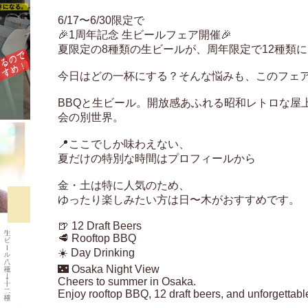
6/17〜6/30限定で

🎉1周年記念 生ビールフェア開催🎉

夏限定の8種類の生ビールが、周年限定で12種類に
今日はどの一杯にする？そんな悩みも、このフェア
BBQと生ビール。開放感あふれる昭和レトロな屋
会の別世界。

📍ここでしか味わえない、

夏だけの特別な時間はプロフィールから

金・土は特に人気のため、

ゆったり楽しみたい方は日〜木がおすすめです。

🍺 12 Draft Beers

🥩 Rooftop BBQ

☀️ Day Drinking

🌃 Osaka Night View

Cheers to summer in Osaka.

Enjoy rooftop BBQ, 12 draft beers, and unforgettable 