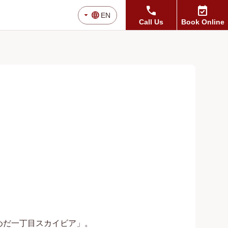
call
event_available
arrow_drop_down
language
EN
Call Us
Book Online
だ一丁目スカイビア」。
