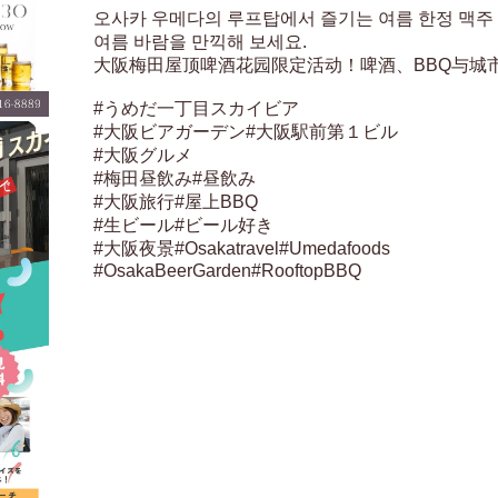
오사카 우메다의 루프탑에서 즐기는 여름 한정 맥주 축
여름 바람을 만끽해 보세요.

大阪梅田屋顶啤酒花园限定活动！啤酒、BBQ与城
#うめだ一丁目スカイビア

#大阪ビアガーデン#大阪駅前第１ビル

#大阪グルメ

#梅田昼飲み#昼飲み

#大阪旅行#屋上BBQ

#生ビール#ビール好き

#大阪夜景#Osakatravel#Umedafoods

#OsakaBeerGarden#RooftopBBQ