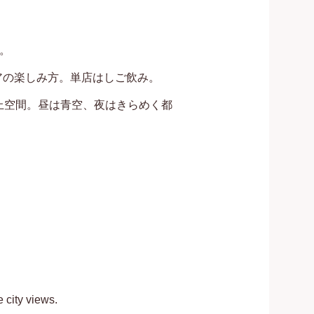
。

の楽しみ方。単店はしご飲み。

上空間。昼は青空、夜はきらめく都
city views.
