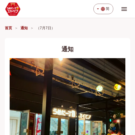
menu
arrow_drop_down
language
简
首页
通知
（7月7日）
通知