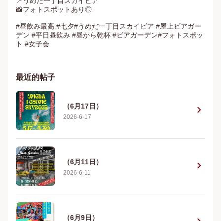
📍うめだ一丁目スカイビア

📸フォトスポットあり◎

#昼飲み最高 #七夕#うめだ一丁目スカイビア #屋上ビアガー
デン #平日昼飲み #昼から乾杯 #ビアガーデン#フォトスポッ
ト #女子会
最近的帖子
（6月17日）
chevron_right
2026-6-17
（6月11日）
chevron_right
2026-6-11
（6月9日）