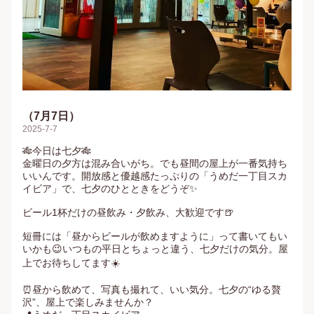
（7月7日）
2025-7-7
🎋今日は七夕🎋

金曜日の夕方は混み合いがち。でも昼間の屋上が一番気持ち
いいんです。開放感と優越感たっぷりの「うめだ一丁目スカ
イビア」で、七夕のひとときをどうぞ✨

ビール1杯だけの昼飲み・夕飲み、大歓迎です🍺

短冊には「昼からビールが飲めますように」って書いてもい
いかも😉いつもの平日とちょっと違う、七夕だけの気分。屋
上でお待ちしてます☀️

⏰昼から飲めて、写真も撮れて、いい気分。七夕の“ゆる贅
沢”、屋上で楽しみませんか？
