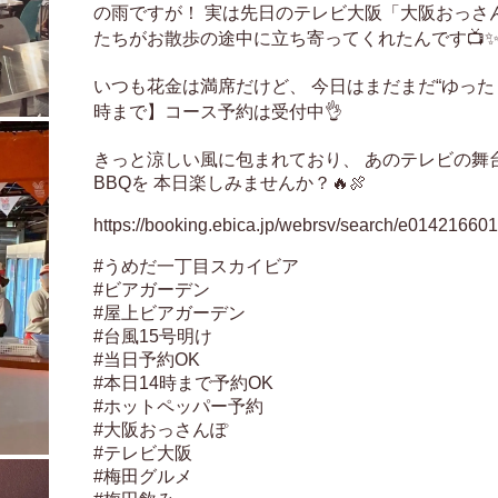
の雨ですが！ 実は先日のテレビ大阪「大阪おっさ
たちがお散歩の途中に立ち寄ってくれたんです📺✨
いつも花金は満席だけど、 今日はまだまだ“ゆったり
時まで】コース予約は受付中👌

きっと涼しい風に包まれており、 あのテレビの舞
BBQを 本日楽しみませんか？🔥🍖

https://booking.ebica.jp/webrsv/search/e014216601
#うめだ一丁目スカイビア

#ビアガーデン

#屋上ビアガーデン

#台風15号明け

#当日予約OK

#本日14時まで予約OK

#ホットペッパー予約

#大阪おっさんぽ

#テレビ大阪

#梅田グルメ
