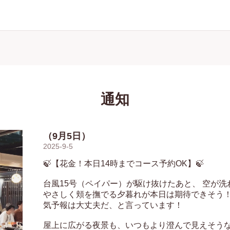
通知
（9月5日）
2025-9-5
🍃【花金！本日14時までコース予約OK】🍃

台風15号（ペイパー）が駆け抜けたあと、 空が洗
やさしく頬を撫でる夕暮れが本日は期待できそう
気予報は大丈夫だ、と言っています！

屋上に広がる夜景も、いつもより澄んで見えそう