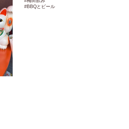
#梅田飲み

#BBQとビール