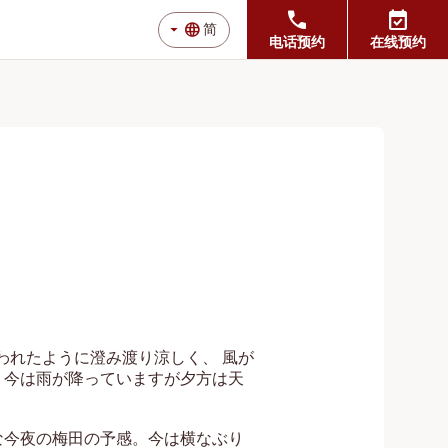
call
event_available
arrow_drop_down
language
简
电话预约
在线预约
われたように澄み渡り涼しく、 風が
！今は雨が降っていますが夕方は天
な今夜の梅田の予感。今は横なぶり