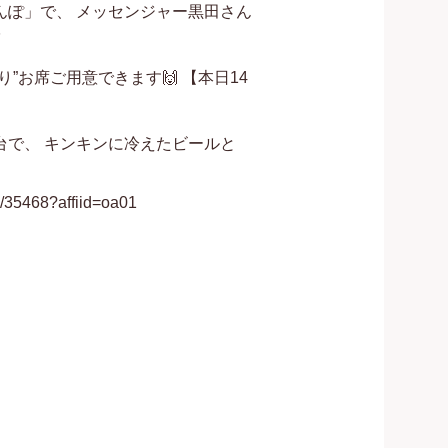
んぽ」で、 メッセンジャー黒田さん


”お席ご用意できます🙌 【本日14
台で、 キンキンに冷えたビールと
/35468?affiid=oa01
